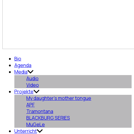
Aurora
Bio
Pajón
Agenda
Fernández
Media
Audio
Video
Projekte
My daughter’s mother tongue
APF
Tramontana
BLACKBURG SERIES
MuGeLe
Unterricht