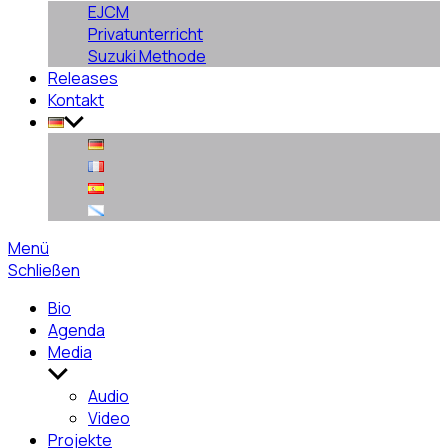
EJCM
Privatunterricht
Suzuki Methode
Releases
Kontakt
Menü
Schließen
Bio
Agenda
Media
Untermenü
anzeigen
Audio
Video
Projekte