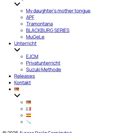
Untermenü
anzeigen
My daughter’s mother tongue
APF
Tramontana
BLACKBURG SERIES
MuGeLe
Unterricht
Untermenü
anzeigen
EJCM
Privatunterricht
Suzuki Methode
Releases
Kontakt
Untermenü
anzeigen