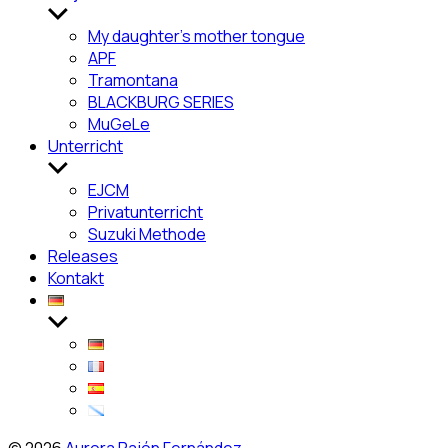
Untermenü
anzeigen
My daughter’s mother tongue
APF
Tramontana
BLACKBURG SERIES
MuGeLe
Unterricht
Untermenü
anzeigen
EJCM
Privatunterricht
Suzuki Methode
Releases
Kontakt
Untermenü
anzeigen