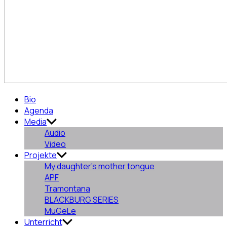
Aurora
Bio
Pajón
Agenda
Fernández
Media
Audio
Video
Projekte
My daughter’s mother tongue
APF
Tramontana
BLACKBURG SERIES
MuGeLe
Unterricht