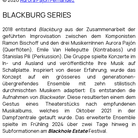
© 2026
Aurora Pajón Fernández
BLACKBURG SERIES
2018 entstand
Blackburg
aus der Zusammenarbeit der
geführten Improvisation zwischen dem Komponisten
Ramon Bischoff und den drei MusikernInnen Aurora Pajón
(Querflöten), Emile Van Helleputte (Kontrabass) und
Stanislas Pili (Perkussion). Die Gruppe spielte Konzerte im
In- und Ausland und veröffentlichte Ihre Musik auf
Schallplatte. Inspiriert von dieser Erfahrung, wurde das
Konzept auf ein grösseres und generationen-
übergreifendes Ensemble mit zehn stilistisch
durchmischten Musikern adaptiert: Es entstanden die
Aufnahmen von
Blackwater
. Diese resultierten einem dem
Gestus eines Theaterstücks nach empfundenen
Musikalbums, welches im Oktober 2021 in der
Dampfzentrale getauft wurde. Das erweiterte Ensemble
spielte im Frühling 2024 über zwei Tage hinweg in
Subformationen am
Blackhole Estate
Festival.