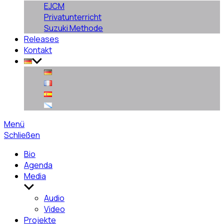
EJCM
Privatunterricht
Suzuki Methode
Releases
Kontakt
Menü
Schließen
Bio
Agenda
Media
Untermenü
anzeigen
Audio
Video
Projekte