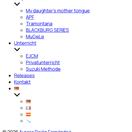
Untermenü
anzeigen
My daughter’s mother tongue
APF
Tramontana
BLACKBURG SERIES
MuGeLe
Unterricht
Untermenü
anzeigen
EJCM
Privatunterricht
Suzuki Methode
Releases
Kontakt
Untermenü
anzeigen