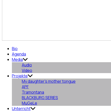
Aurora
Bio
Pajón
Agenda
Fernández
Media
Audio
Video
Projekte
My daughter’s mother tongue
APF
Tramontana
BLACKBURG SERIES
MuGeLe
Unterricht