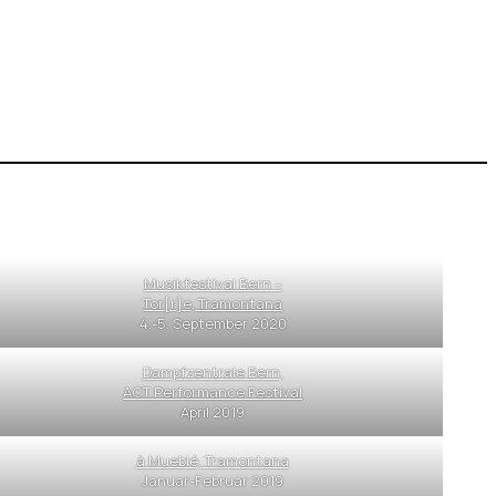
Musikfestival Bern –
Tor[r]e, Tramontana
4.-5. September 2020
Dampfzentrale Bern,
ACT Performance Festival
April 2019
à Mueblé, Tramontana
Januar-Februar 2019