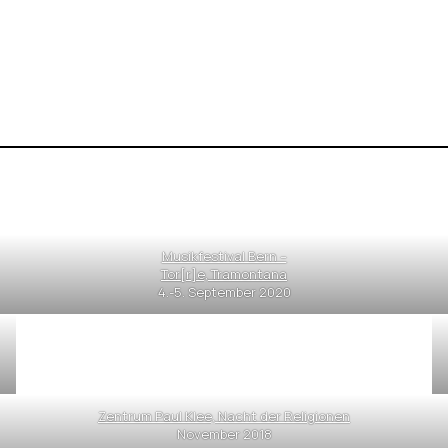
Musikfestival Bern –
Tor[r]e, Tramontana
4.-5. September 2020
Zentrum Paul Klee, Nacht der Religionen
November 2018