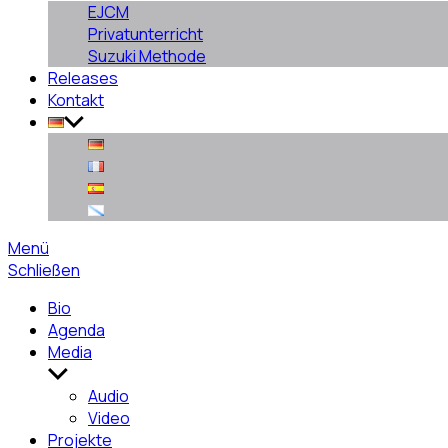
EJCM
Privatunterricht
Suzuki Methode
Releases
Kontakt
Menü
Schließen
Bio
Agenda
Media
Untermenü
anzeigen
Audio
Video
Projekte